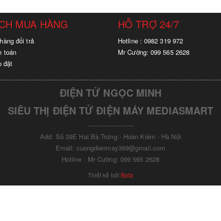
ÁCH MUA HÀNG
HỖ TRỢ 24/7
hàng đổi trả
Hotline : 0982 319 972
h toán
Mr Cường: 099 565 2628
p đặt
-------------------------------------------------------------------------
------------------------------------------------------------------------
ĐIỆN TỬ NGỌC MINH
SIÊU THỊ ĐIỆN TỬ ĐIỆN MÁY MEDIASMART
-----------------------
Add: Số 39E Hai Bà Trưng - Hoàn Kiếm - Hà Nội
Email: cuongdienmay369@gmail.com
Hotline : Mr Cường: 099 565 2628
Thiết kế bởi
Bota