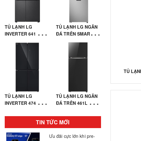
TỦ LẠNH LG
TỦ LẠNH LG NGĂN
INVERTER 641 LÍT
ĐÁ TRÊN SMART
SIDE BY SIDE
INVERTER™ 459L
LSI63BLMA
MÀU BẠC
LTD46SVMA
TỦ LẠ
TỦ LẠNH LG
TỦ LẠNH LG NGĂN
INVERTER 474 LÍT
ĐÁ TRÊN 461L MẶT
MULTI DOOR 4 CỬA
GƯƠNG MÀU ĐEN
LFB47BLG
LTB46BLG
TIN TỨC MỚI
Ưu đãi cực lớn khi pre-