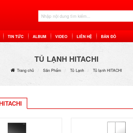
TIN TỨC
ALBUM
VIDEO
LIÊN HỆ
BẢN ĐỒ
TỦ LẠNH HITACHI
Trang chủ
Sản Phẩm
Tủ Lạnh
Tủ lạnh HITACHI
 HITACHI