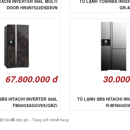
TACHI INVERTER 466L MULTI
TỦ LẠNH TOSHIBA INVER
DOOR HR4N7522DSDXVN
GR-A
67.800.000 đ
30.000
SBS HITACHI INVERTER 569L
TỦ LẠNH SBS HITACHI IN
FM800XAGGV9X(GBZ)
R-MY800GVG
12
trên
45
bản ghi - Trang số
1
trên
4
trang