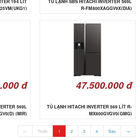
TER 194 LÍT
TỦ LẠNH SBS HITACHI INVERTER 569L
25VM(UKG1)
R-FM800XAGGV9X(DIA)
.000 đ
47.500.000 đ
VERTER 569L
TỦ LẠNH HITACHI INVERTER 569 LÍT R-
V0(D) (MIR)
MX800GVGV0(GMG)
←
Trước
1
2
3
4
Sau
→