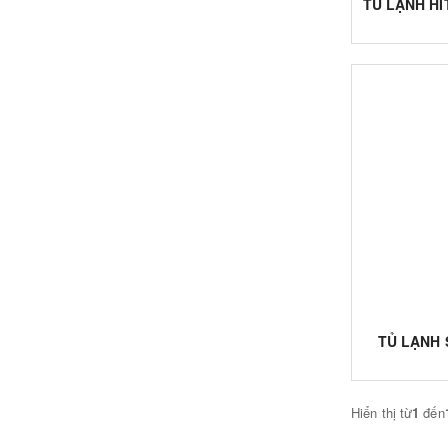
TỦ LẠNH HI
TỦ LẠNH 
Hiển thị từ
1
đến