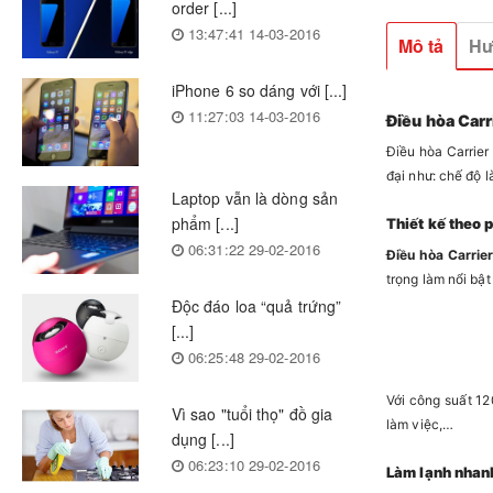
order [...]
13:47:41 14-03-2016
Mô tả
Hư
iPhone 6 so dáng với [...]
11:27:03 14-03-2016
Điều hòa Car
Điều hòa Carrier
đại như: chế độ l
Laptop vẫn là dòng sản
phẩm [...]
Thiết kế theo 
06:31:22 29-02-2016
Điều hòa Carrie
trọng làm nổi bậ
Độc đáo loa “quả trứng”
[...]
06:25:48 29-02-2016
Với công suất 1
Vì sao "tuổi thọ" đồ gia
làm việc,…
dụng [...]
06:23:10 29-02-2016
Làm lạnh nhanh