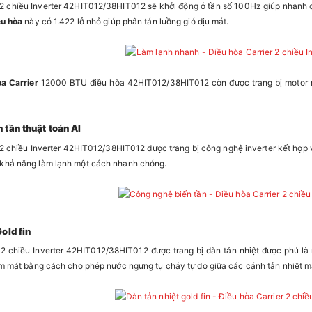
 2 chiều Inverter 42HIT012/38HIT012 sẽ khởi động ở tần số 100Hz giúp nhanh 
ều hòa
này có 1.422 lỗ nhỏ giúp phân tán luồng gió dịu mát.
òa Carrier
12000 BTU điều hòa 42HIT012/38HIT012 còn được trang bị motor riê
 tần thuật toán AI
 2 chiều Inverter 42HIT012/38HIT012 được trang bị công nghệ inverter kết hợp v
khả năng làm lạnh một cách nhanh chóng.
old fin
 2 chiều Inverter 42HIT012/38HIT012 được trang bị dàn tản nhiệt được phủ là 
àm mát bằng cách cho phép nước ngưng tụ chảy tự do giữa các cánh tản nhiệt