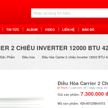
TIN TỨC
ALBUM
VIDEO
LIÊN HỆ
BẢN ĐỒ
ER 2 CHIỀU INVERTER 12000 BTU 42
Sản Phẩm
Điều hòa
Điều hòa Carrier 2 chiều Inverter 12000 BTU
Điều Hòa Carrier 2 C
Thích
Lượt xem: 45
Ngày đăng: 25/
7.300.000 
Giá sản phẩm:
42hit01238hit012
Mã sản phẩm: