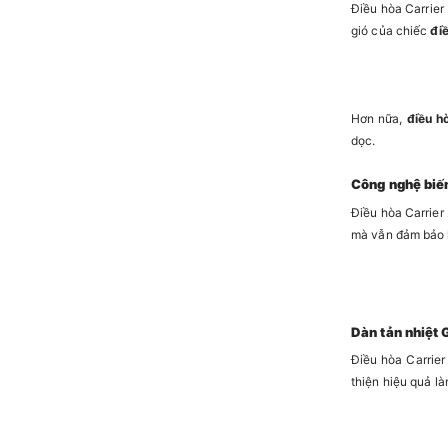
Điều hòa Carrier
gió của chiếc
đi
Hơn nữa,
điều h
dọc.
Công nghệ biến
Điều hòa Carrier
mà vẫn đảm bảo 
Dàn tản nhiệt G
Điều hòa Carrier
thiện hiệu quả l