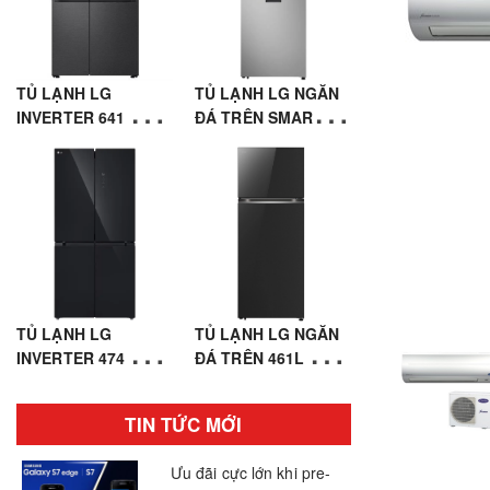
TỦ LẠNH LG
TỦ LẠNH LG NGĂN
INVERTER 641 LÍT
ĐÁ TRÊN SMART
SIDE BY SIDE
INVERTER™ 459L
LSI63BLMA
MÀU BẠC
LTD46SVMA
TỦ LẠNH LG
TỦ LẠNH LG NGĂN
INVERTER 474 LÍT
ĐÁ TRÊN 461L MẶT
MULTI DOOR 4 CỬA
GƯƠNG MÀU ĐEN
LFB47BLG
LTB46BLG
TIN TỨC MỚI
Ưu đãi cực lớn khi pre-