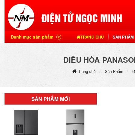
Danh mục sản phẩm
TRANG CHỦ
SẢN PHẨM
ĐIỀU HÒA PANASON
Trang chủ
Sản Phẩm
Đ
SẢN PHẨM MỚI