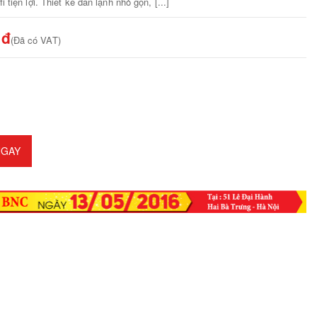
i tiện lợi. Thiết kế dàn lạnh nhỏ gọn, [...]
 đ
(Đã có VAT)
GAY