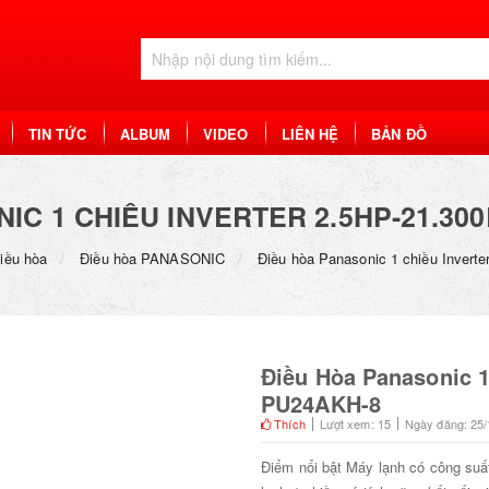
TIN TỨC
ALBUM
VIDEO
LIÊN HỆ
BẢN ĐỒ
IC 1 CHIỀU INVERTER 2.5HP-21.30
iều hòa
Điều hòa PANASONIC
Điều hòa Panasonic 1 chiều Inver
Điều Hòa Panasonic 1
PU24AKH-8
Thích
Lượt xem: 15
Ngày đăng: 25/
Điểm nổi bật Máy lạnh có công su