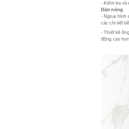
- Kiểm tra và
Dàn nóng
- Ngoại hình 
các chi tiết b
- Thiết kế ốn
động cao hơn