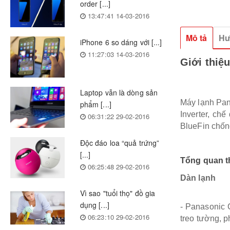
order [...]
13:47:41 14-03-2016
Mô tả
Hư
iPhone 6 so dáng với [...]
11:27:03 14-03-2016
Giới thiệ
Laptop vẫn là dòng sản
Máy lạnh Pan
phẩm [...]
Inverter, ch
06:31:22 29-02-2016
BlueFin chốn
Độc đáo loa “quả trứng”
[...]
Tổng quan 
06:25:48 29-02-2016
Dàn lạnh
Vì sao "tuổi thọ" đồ gia
dụng [...]
- Panasonic 
06:23:10 29-02-2016
treo tường, 