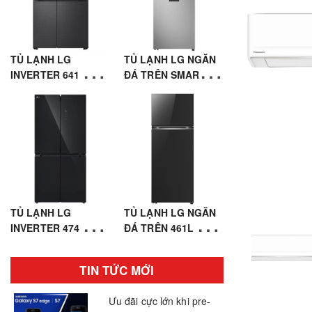
TỦ LẠNH LG
TỦ LẠNH LG NGĂN
INVERTER 641 LÍT
ĐÁ TRÊN SMART
SIDE BY SIDE
INVERTER™ 459L
LSI63BLMA
MÀU BẠC
LTD46SVMA
TỦ LẠNH LG
TỦ LẠNH LG NGĂN
INVERTER 474 LÍT
ĐÁ TRÊN 461L MẶT
MULTI DOOR 4 CỬA
GƯƠNG MÀU ĐEN
LFB47BLG
LTB46BLG
TIN TỨC MỚI
Ưu đãi cực lớn khi pre-