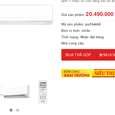
lạnh 1 chiều có tính năng kết nối wif
20.490.000
Giá sản phẩm:
pu24akh8
Mã sản phẩm:
chiếc
Đơn vị tính:
Nhận đặt hàng
Tình trạng:
Nhà cung cấp:
MUA TRẢ GÓP
MUA N