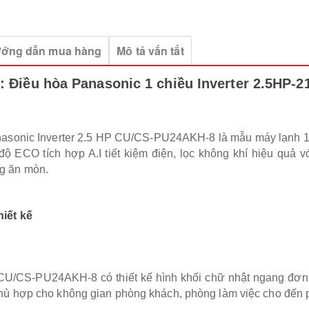
ớng dẫn mua hàng
Mô tả vắn tắt
u:
Điều hòa Panasonic 1 chiều Inverter 2.5HP
asonic Inverter 2.5 HP CU/CS-PU24AKH-8 là mẫu máy lạnh 1 
ế độ ECO tích hợp A.I tiết kiệm điện, lọc không khí hiệu quả
g ăn mòn.
thiết kế
CU/CS-PU24AKH-8 có thiết kế hình khối chữ nhật ngang đơn gi
phù hợp cho không gian phòng khách, phòng làm việc cho đến