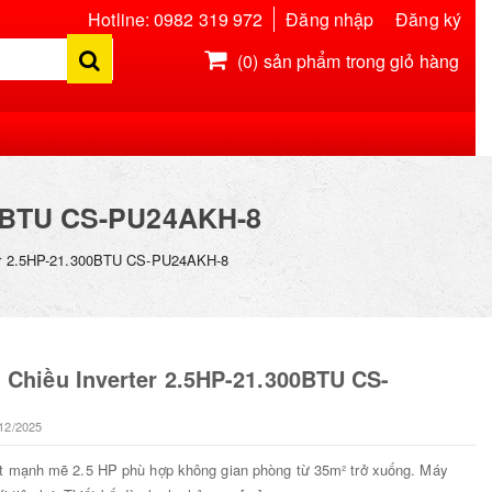
Hotline: 0982 319 972
Đăng nhập
Đăng ký
(0)
sản phẩm trong giỏ hàng
Hiện chưa có sản phẩm nào trong giỏ hàng của bạn
0BTU CS-PU24AKH-8
ter 2.5HP-21.300BTU CS-PU24AKH-8
 Chiều Inverter 2.5HP-21.300BTU CS-
12/2025
ất mạnh mẽ 2.5 HP phù hợp không gian phòng từ 35m² trở xuống. Máy