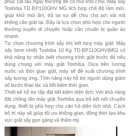
phục cất lâu ngày thường dễ có mùi khó chịu. Máy sấy
Toshiba TD BP110GHV MG tích hợp chế độ làm mới,
giúp khử mùi ẩm, trả lại sự dễ chịu cho sợi vải mà
không cần giặt lại. Đây là lựa chọn phù hợp cho người
thường xuyên di chuyển hoặc cần chuẩn bị quần áo
nhanh.
Tự chọn chương trình sấy khi kết hợp máy giặt: Máy
sấy bơm nhiệt Toshiba 10 Kg TD-BP110GHV(MG) có
khả năng tự nhận biết chương trình giặt trước đó nếu
dùng chung với máy giặt Toshiba. Dựa trên lượng
nước và thời gian giặt, máy sẽ đề xuất chương trình
sấy tương ứng. Tính năng này hỗ trợ người dùng giảm
số bước thao tác và tiết kiệm thời gian.
Thiết kế hỗ trợ lắp đặt tiết kiệm diện tích: Với khả năng
đặt chồng lên máy giặt Toshiba qua bộ kết nối chuyên
dụng, thiết bị phù hợp cho căn hộ diện tích nhỏ. Cách
bố trí này sẽ giúp tối ưu không gian, đồng thời tạo khu
vực giặt sấy gọn gàng và thẩm mỹ.