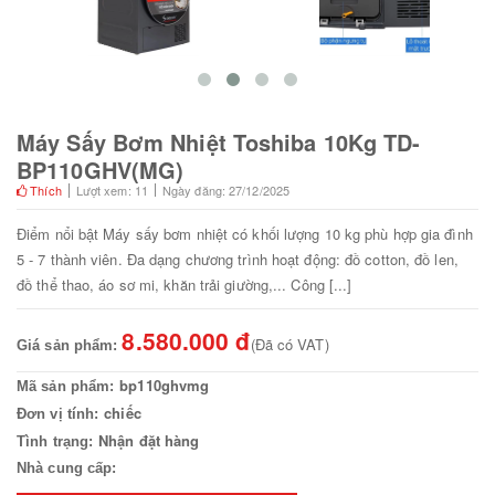
Máy Sấy Bơm Nhiệt Toshiba 10Kg TD-
BP110GHV(MG)
Thích
Lượt xem: 11
Ngày đăng: 27/12/2025
Điểm nổi bật Máy sấy bơm nhiệt có khối lượng 10 kg phù hợp gia đình
5 - 7 thành viên. Đa dạng chương trình hoạt động: đồ cotton, đồ len,
đồ thể thao, áo sơ mi, khăn trải giường,... Công [...]
8.580.000 đ
(Đã có VAT)
Giá sản phẩm:
bp110ghvmg
Mã sản phẩm:
chiếc
Đơn vị tính:
Nhận đặt hàng
Tình trạng:
Nhà cung cấp: