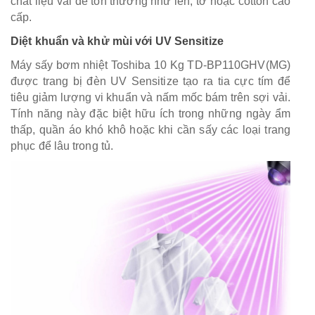
chất liệu vải dễ tổn thương như len, tơ hoặc cotton cao
cấp.
Diệt khuẩn và khử mùi với UV Sensitize
Máy sấy bơm nhiệt Toshiba 10 Kg TD-BP110GHV(MG)
được trang bị đèn UV Sensitize tạo ra tia cực tím để
tiêu giảm lượng vi khuẩn và nấm mốc bám trên sợi vải.
Tính năng này đặc biệt hữu ích trong những ngày ẩm
thấp, quần áo khó khô hoặc khi cần sấy các loại trang
phục để lâu trong tủ.