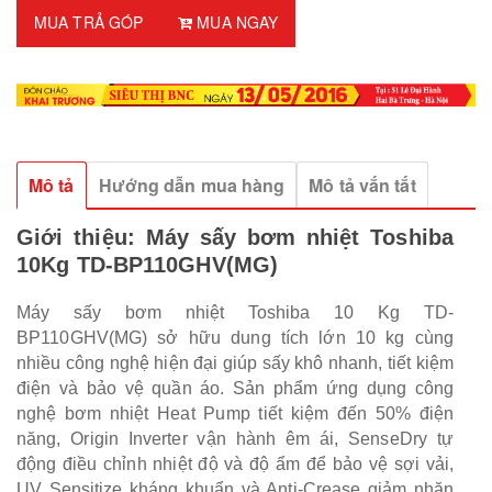
MUA TRẢ GÓP
MUA NGAY
Mô tả
Hướng dẫn mua hàng
Mô tả vắn tắt
Giới thiệu:
Máy sấy bơm nhiệt Toshiba
10Kg TD-BP110GHV(MG)
Máy sấy bơm nhiệt Toshiba 10 Kg TD-
BP110GHV(MG) sở hữu dung tích lớn 10 kg cùng
nhiều công nghệ hiện đại giúp sấy khô nhanh, tiết kiệm
điện và bảo vệ quần áo. Sản phẩm ứng dụng công
nghệ bơm nhiệt Heat Pump tiết kiệm đến 50% điện
năng, Origin Inverter vận hành êm ái, SenseDry tự
động điều chỉnh nhiệt độ và độ ẩm để bảo vệ sợi vải,
UV Sensitize kháng khuẩn và Anti-Crease giảm nhăn