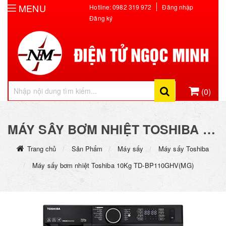
MENU
Hotline: 0982 319 972
Đăng nhập
Đăng ký
(0)
Hiện chưa có sản phẩm nào trong giỏ hàng của bạn
MÁY SẤY BƠM NHIỆT TOSHIBA 10KG TD-BP110GHV(MG)
Trang chủ
Sản Phẩm
Máy sấy
Máy sấy Toshiba
Máy sấy bơm nhiệt Toshiba 10Kg TD-BP110GHV(MG)