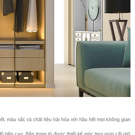
ết, màu sắc và chất liệu hài hòa với hầu hết mọi không gian
ộ bền cao. Bên trong tủ được thiết kế móc treo giúp cất giữ