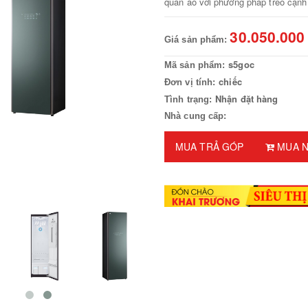
quần áo với phương pháp treo cạnh 
30.050.000
Giá sản phẩm:
s5goc
Mã sản phẩm:
chiếc
Đơn vị tính:
Nhận đặt hàng
Tình trạng:
Nhà cung cấp:
MUA TRẢ GÓP
MUA N