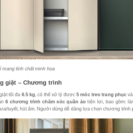
ỉ mang tính chất minh họa
g giặt – Chương trình
giặt tối đa
6.5 kg
, có thể xử lý được
5 móc treo trang phục
v
sẵn
6 chương trình chăm sóc quần áo
tiện lợi, bao gồm: l
mưa/tuyết, hút ẩm. Người dùng dễ dàng lựa chọn chương trình