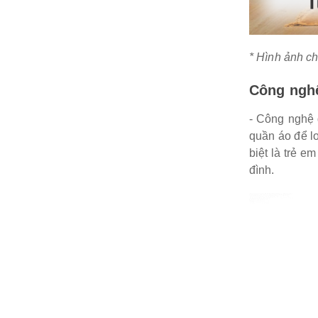
* Hình ảnh ch
Công nghệ
- Công nghệ 
quần áo để l
biệt là trẻ e
đình.