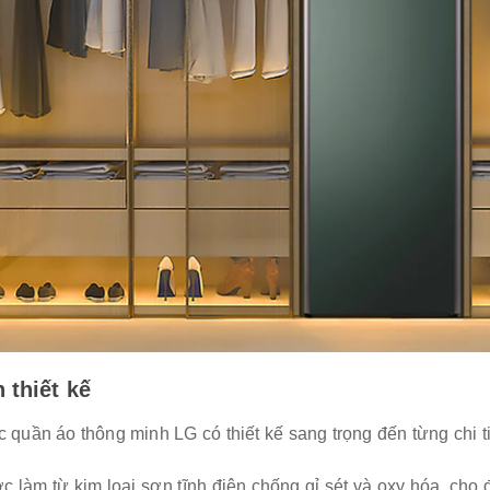
 thiết kế
 quần áo thông minh LG có thiết kế sang trọng đến từng chi ti
 làm từ kim loại sơn tĩnh điện chống gỉ sét và oxy hóa, cho đ