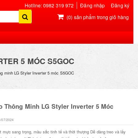
Hotline: 0982 319 972
Đăng nhập
Đăng ký
(0)
sản phẩm trong giỏ hàng
Hiện chưa có sản phẩm nào trong giỏ hàng của bạn
RTER 5 MÓC S5GOC
ng minh LG Styler Inverter 5 móc S5GOC
 Thông Minh LG Styler Inverter 5 Móc
5/07/2024
t mực sang trọng, màu sắc tinh tế và thời thượng Dễ dàng treo và lấy