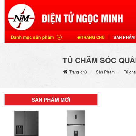
Danh mục sản phẩm
TRANG CHỦ
SẢN PHẨM
TỦ CHĂM SÓC QUẦ
Trang chủ
Sản Phẩm
Tủ chă
SẢN PHẨM MỚI