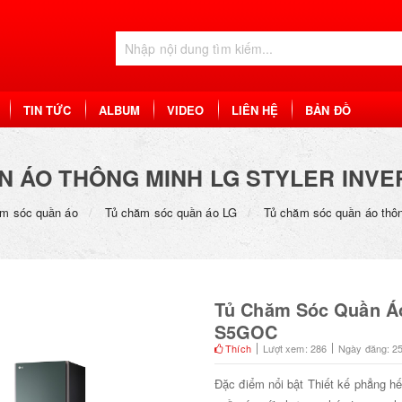
TIN TỨC
ALBUM
VIDEO
LIÊN HỆ
BẢN ĐỒ
N ÁO THÔNG MINH LG STYLER INVE
m sóc quần áo
Tủ chăm sóc quần áo LG
Tủ chăm sóc quần áo thô
Tủ Chăm Sóc Quần Áo
S5GOC
Thích
Lượt xem: 286
Ngày đăng: 2
Đặc điểm nổi bật Thiết kế phẳng hế