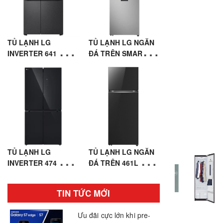
TỦ LẠNH LG
TỦ LẠNH LG NGĂN
INVERTER 641 LÍT
ĐÁ TRÊN SMART
SIDE BY SIDE
INVERTER™ 459L
LSI63BLMA
MÀU BẠC
LTD46SVMA
TỦ LẠNH LG
TỦ LẠNH LG NGĂN
INVERTER 474 LÍT
ĐÁ TRÊN 461L MẶT
MULTI DOOR 4 CỬA
GƯƠNG MÀU ĐEN
LFB47BLG
LTB46BLG
TIN TỨC MỚI
Ưu đãi cực lớn khi pre-