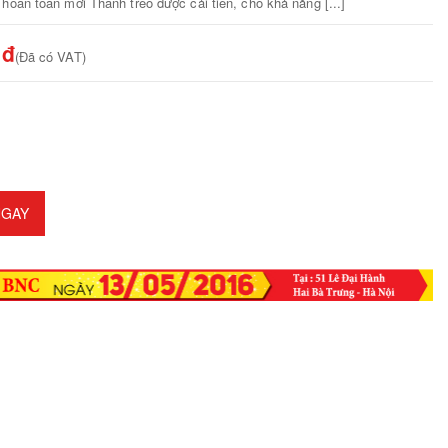
hoàn toàn mới Thành treo được cải tiến, cho khả năng [...]
 đ
(Đã có VAT)
GAY