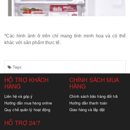
*Các hình ảnh ở trên chỉ mang tính minh họa và có thể
khác với sản phẩm thực tế.
Tags:
HỖ TRỢ KHÁCH
CHÍNH SÁCH MUA
HÀNG
HÀNG
Liên hệ và góp ý
Chính sách bảo hàng đổi trả
Hướng dẫn mua hàng online
Hướng dẫn thanh toán
Quy chế quản lý hoạt động
Giao hàng và lắp đặt
HỖ TRỢ 24/7