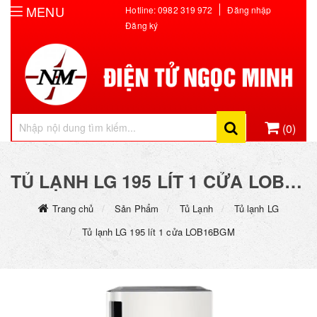
MENU
Hotline: 0982 319 972
Đăng nhập
Đăng ký
(0)
Hiện chưa có sản phẩm nào trong giỏ hàng của bạn
TỦ LẠNH LG 195 LÍT 1 CỬA LOB16BGM
Trang chủ
Sản Phẩm
Tủ Lạnh
Tủ lạnh LG
Tủ lạnh LG 195 lít 1 cửa LOB16BGM