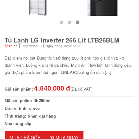
Tủ Lạnh LG Inverter 266 Lít LTB26BLM
Thích
Lượt xem: 13
Ngày đăng: 02/01/2026
Đặc điểm nổi bật Dung tích sử dụng 266 lít phù hợp gia đình 2 - 3
thành viên. Luồng khí lạnh đa chiều Multi Air Flow làm lạnh đồng đều,
giữ thực phẩm luôn tươi ngon. LINEARCooling ổn định [...]
4.840.000 đ
(Đã có VAT)
Giá sản phẩm:
ltb26blm
Mã sản phẩm:
chiếc
Đơn vị tính:
Nhận đặt hàng
Tình trạng:
Nhà cung cấp:
MUA TRẢ GÓP
MUA NGAY