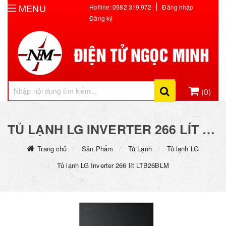
MENU
Hotline: 0982 319 972
Đăng nhập
Đăng ký
(0)
Hiện chưa có sản phẩm nào trong giỏ hàng của bạn
TỦ LẠNH LG INVERTER 266 LÍT LTB26BLM
Trang chủ
Sản Phẩm
Tủ Lạnh
Tủ lạnh LG
Tủ lạnh LG Inverter 266 lít LTB26BLM