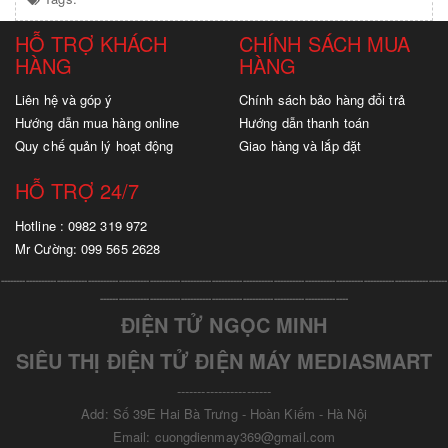
HỖ TRỢ KHÁCH
CHÍNH SÁCH MUA
HÀNG
HÀNG
Liên hệ và góp ý
Chính sách bảo hàng đổi trả
Hướng dẫn mua hàng online
Hướng dẫn thanh toán
Quy chế quản lý hoạt động
Giao hàng và lắp đặt
HỖ TRỢ 24/7
Hotline : 0982 319 972
Mr Cường: 099 565 2628
----------------------------------------------------------------------------------------------------------------
--------------------------------
--------------------------------------------------------------------------------
ĐIỆN TỬ NGỌC MINH
SIÊU THỊ ĐIỆN TỬ ĐIỆN MÁY MEDIASMART
-----------------------
Add: Số 39E Hai Bà Trưng - Hoàn Kiếm - Hà Nội
Email: cuongdienmay369@gmail.com