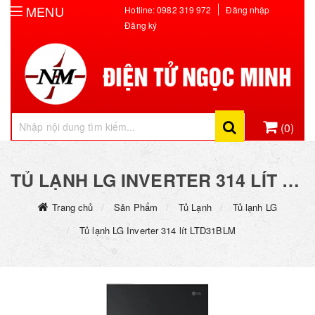
MENU
Hotline: 0982 319 972
Đăng nhập
Đăng ký
(0)
Hiện chưa có sản phẩm nào trong giỏ hàng của bạn
TỦ LẠNH LG INVERTER 314 LÍT LTD31BLM
Trang chủ
Sản Phẩm
Tủ Lạnh
Tủ lạnh LG
Tủ lạnh LG Inverter 314 lít LTD31BLM