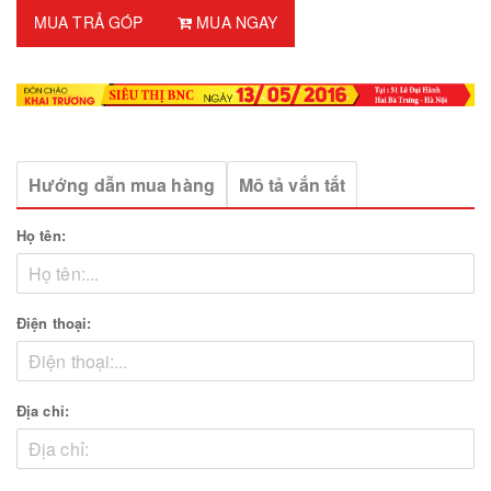
MUA TRẢ GÓP
MUA NGAY
Hướng dẫn mua hàng
Mô tả vắn tắt
Họ tên:
Điện thoại:
Địa chỉ: