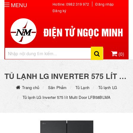
MENU
Hotline: 0982 319 972
Đăng nhập
Đăng ký
(0)
Hiện chưa có sản phẩm nào trong giỏ hàng của bạn
TỦ LẠNH LG INVERTER 575 LÍT MULTI DOOR LFB58BLMA
Trang chủ
Sản Phẩm
Tủ Lạnh
Tủ lạnh LG
Tủ lạnh LG Inverter 575 lít Multi Door LFB58BLMA