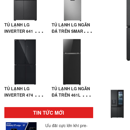
TỦ LẠNH LG
TỦ LẠNH LG NGĂN
INVERTER 641 LÍT
ĐÁ TRÊN SMART
SIDE BY SIDE
INVERTER™ 459L
LSI63BLMA
MÀU BẠC
LTD46SVMA
TỦ LẠNH LG
TỦ LẠNH LG NGĂN
INVERTER 474 LÍT
ĐÁ TRÊN 461L MẶT
MULTI DOOR 4 CỬA
GƯƠNG MÀU ĐEN
LFB47BLG
LTB46BLG
TIN TỨC MỚI
Ưu đãi cực lớn khi pre-