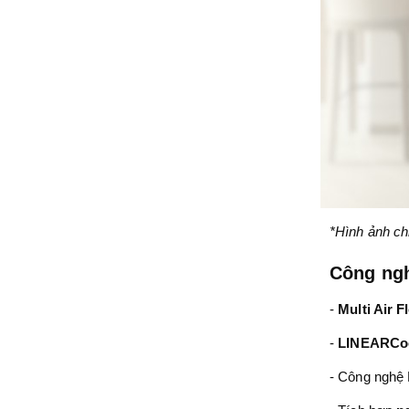
*Hình ảnh ch
Công ngh
-
Multi Air F
-
LINEARCoo
- Công nghệ D