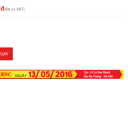
 đ
(Đã có VAT)
GAY