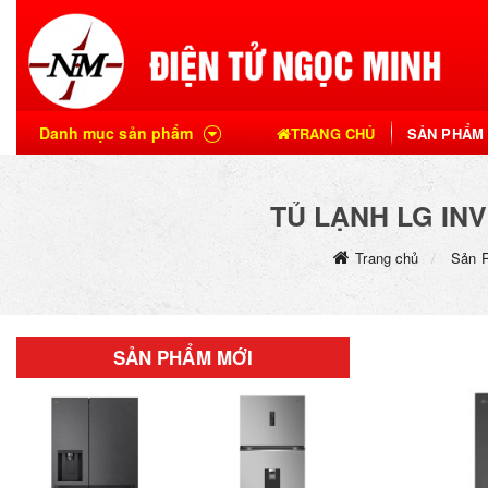
Danh mục sản phẩm
TRANG CHỦ
SẢN PHẨM
TỦ LẠNH LG IN
Trang chủ
Sản 
SẢN PHẨM MỚI