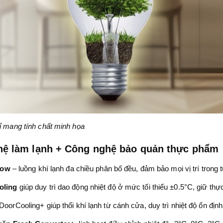
ỉ mang tính chất minh họa
ệ làm lạnh + Công nghệ bảo quản thực phẩm
low
– luồng khí lạnh đa chiều phân bố đều, đảm bảo mọi vị trí trong
ling
giúp duy trì dao động nhiệt độ ở mức tối thiểu ±0.5°C, giữ th
oorCooling+ giúp thổi khí lạnh từ cánh cửa, duy trì nhiệt độ ổn địn