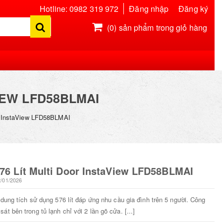
Hotline: 0982 319 972
Đăng nhập
Đăng ký
(0)
sản phẩm trong giỏ hàng
Hiện chưa có sản phẩm nào trong giỏ hàng của bạn
IEW LFD58BLMAI
oor InstaView LFD58BLMAI
576 Lít Multi Door InstaView LFD58BLMAI
2/01/2026
 dung tích sử dụng 576 lít đáp ứng nhu cầu gia đình trên 5 người. Công
t bên trong tủ lạnh chỉ với 2 lần gõ cửa. [...]