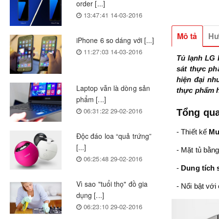
order [...]
13:47:41 14-03-2016
Mô tả
Hư
iPhone 6 so dáng với [...]
11:27:03 14-03-2016
Tủ lạnh LG 
sát thực ph
hiện đại nh
Laptop vẫn là dòng sản
thực phẩm hi
phẩm [...]
06:31:22 29-02-2016
Tổng qua
- Thiết kế
Mu
Độc đáo loa “quả trứng”
[...]
- Mặt tủ bằng
06:25:48 29-02-2016
-
Dung tích 
Vì sao "tuổi thọ" đồ gia
- Nổi bật vớ
dụng [...]
06:23:10 29-02-2016