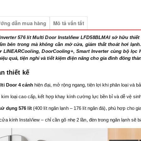
ớng dẫn mua hàng
Mô tả vắn tắt
Inverter 576 lít Multi Door InstaView LFD58BLMAI sở hữu thiết
ẩm bên trong mà không cần mở cửa, giảm thất thoát hơi lạnh. 
ư LINEARCooling, DoorCooling+, Smart Inverter cùng bộ lọc
ệu quả, tiện nghi và tiết kiệm điện năng cho gia đình đông thàn
n thiết kế
lti Door 4 cánh
hiện đại, mở rộng ngang, tiện lợi khi phân loại và 
 kim loại cao cấp, kết hợp khay kính cường lực bền bỉ và dễ vệ sinh
sử dụng 576 lít
(400 lít ngăn lạnh – 176 lít ngăn đá), phù hợp cho gia
i cửa kính InstaView – chỉ cần gõ nhẹ 2 lần, đèn trong ngăn lạnh s