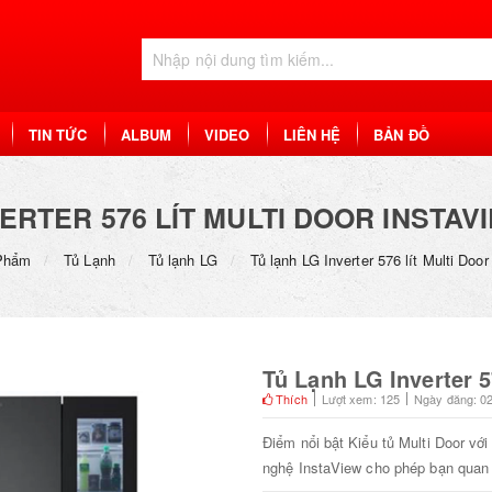
TIN TỨC
ALBUM
VIDEO
LIÊN HỆ
BẢN ĐỒ
VERTER 576 LÍT MULTI DOOR INSTAV
Phẩm
Tủ Lạnh
Tủ lạnh LG
Tủ lạnh LG Inverter 576 lít Multi D
Tủ Lạnh LG Inverter 
Thích
Lượt xem: 125
Ngày đăng: 0
Điểm nổi bật Kiểu tủ Multi Door với
nghệ InstaView cho phép bạn quan sá