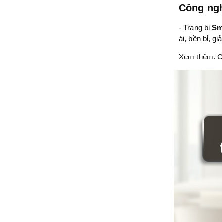
Công ngh
- Trang bị
Sm
ái, bền bỉ, g
Xem thêm: C